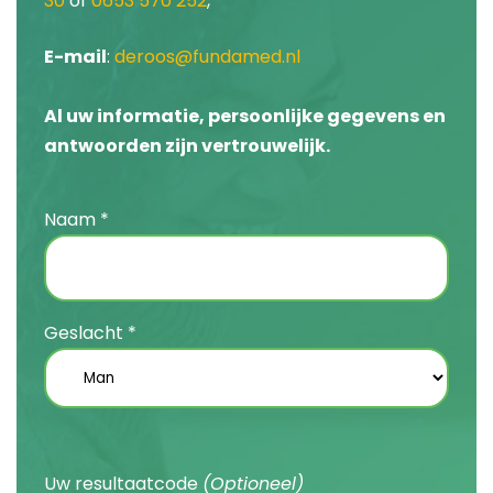
30
of
0653 570 252
,
E-mail
:
deroos@fundamed.nl
Al uw informatie, persoonlijke gegevens en
antwoorden zijn vertrouwelijk.
Naam *
Geslacht *
Uw resultaatcode
(Optioneel)